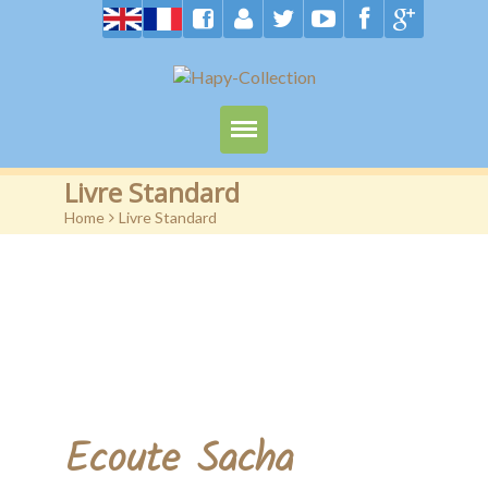
Accueil
Livre Standard
Home
>
Livre Standard
Produits
Shop
CGV
Confidentialité
Nouveau
Ecoute Sacha