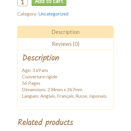
Add to cart
Livre
Standard
Category:
Uncategorized
quantity
Description
Reviews (0)
Description
Age: 3 à9 ans
Couverture rigide
56 Pages
Dimensions: 234mm x 267mm
Langues: Anglais, Français, Russe, Japonais.
Related products